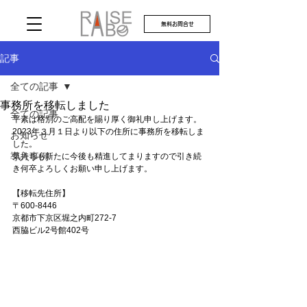
無料お問合せ
記事
全ての記事
事務所を移転しました
全ての記事
平素は格別のご高配を賜り厚く御礼申し上げます。
2023年３月１日より以下の住所に事務所を移転しま
お知らせ
した。
導入事例
気持ちも新たに今後も精進してまりますので引き続
き何卒よろしくお願い申し上げます。
【移転先住所】
〒600-8446
京都市下京区堀之内町272-7
西脇ビル2号館402号