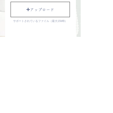
アップロード
サポートされているファイル（最大15MB）
弊社のプライバシーポリシーに同意す
る
※プライバシーポリシーはこちら
弊社の利用規約に同意する
※利用規約
はこちら
ご案内・メールマガジンを受け取る
（任意）
送信する