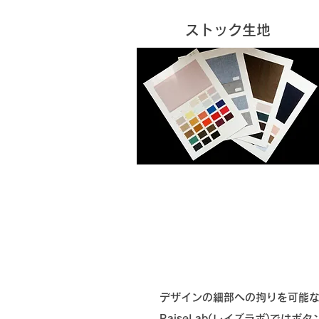
​ストック生地
デザインの細部への拘りを可能
RaiseLab(レイズラボ)で