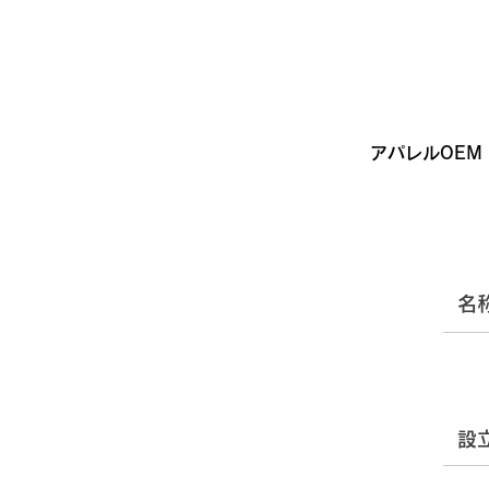
アパレルOEM
​名
設