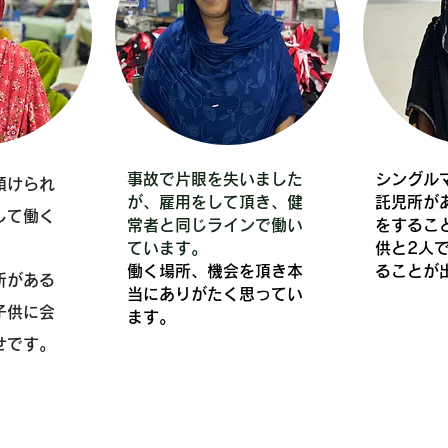
事故で片眼を失いました
​シング
預けられ
が、雇用をして頂き、健
託児所が
して働く
常者と同じラインで働い
をするこ
ています。
供と2人
​働く場所、機会を頂き本
ることが
所がある
当にありがたく思ってい
子供に会
ます。
せです。