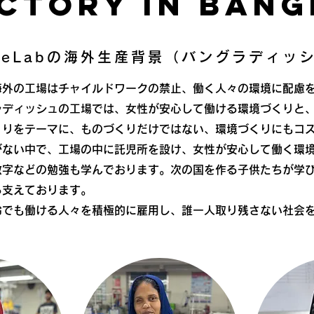
CTORY IN ban
aiseLabの海外生産背景（バングラディッ
海外の工場はチャイルドワークの禁止、働く人々の環境に配慮
ラディッシュの工場では、女性が安心して働ける環境づくりと
くりをテーマに、ものづくりだけではない、環境づくりにもコ
がない中で、工場の中に託児所を設け、女性が安心して働く環
数字などの勉強も学んでおります。次の国を作る子供たちが学
ら支えております。
齢でも働ける人々を積極的に雇用し、誰一人取り残さない社会