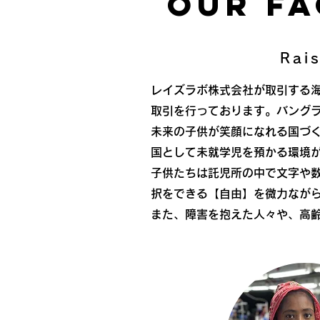
OUR FA
​R
レイズラボ株式会社が取引する
取引を行っております。バング
未来の子供が笑顔になれる国づ
国として未就学児を預かる環境
子供たちは託児所の中で文字や
択をできる【自由】を微力なが
​また、障害を抱えた人々や、高