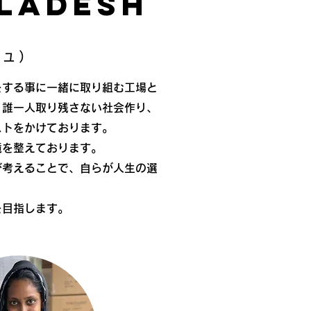
gladesh
シュ）
をする事に一緒に取り組む工場と
、誰一人取り残さない社会作り、
ストをかけております。
境を整えております。
び考えることで、自らが人生の選
を目指します。